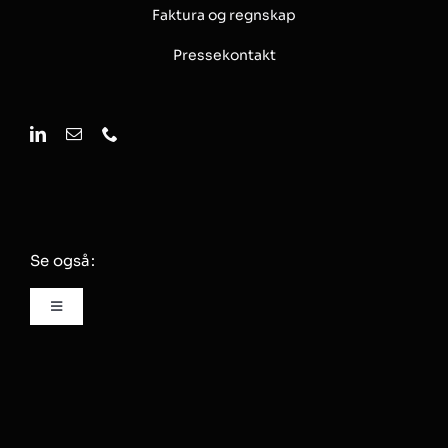
Faktura og regnskap
Pressekontakt
Se også:
Toggle
Navigation
Innsikt
Om oss