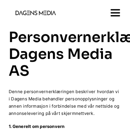
Skip
to
Togg
content
Navi
Personvernerkl
Innsikt
Dagens Media
Om oss
AS
Artikler
Kontakt
Denne personvernerklæringen beskriver hvordan vi
i Dagens Media behandler personopplysninger og
annen informasjon i forbindelse med vår nettside og
annonselevering på vårt skjermnettverk.
1. Generelt om personvern