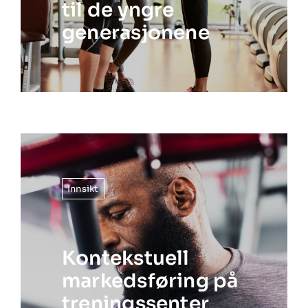
til de yngre
generasjonene
Innsikt
Kontekstuell
markedsføring på
treningssenter