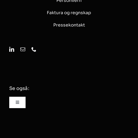
Personvern
Faktura og regnskap
Pressekontakt
Se også:
Toggle
Navigation
Innsikt